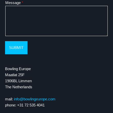
Message
*
a
r
a
n
m
a
a
m
SUBMIT
Bowling Europe
Maatlat 25F
1906BL Limmen
The Netherlands
mail:
info@bowlingeurope.com
phone: +31 72 535 4041