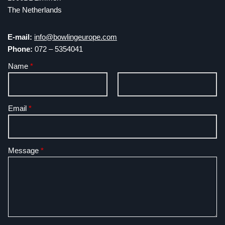
The Netherlands
E-mail:
info@bowlingeurope.com
Phone:
072 – 5354041
Name
*
V
A
Email
*
o
c
o
h
r
t
n
e
Message
*
a
r
a
n
m
a
a
m