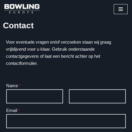
Ga
naar
Contact
de
inhoud
Voor eventuele vragen en/of verzoeken staan wij graag
vrijblijvend voor u klaar. Gebruik onderstaande
contactgegevens of laat een bericht achter op het
contactformulier.
Name
*
V
A
Email
*
o
c
o
h
r
t
n
e